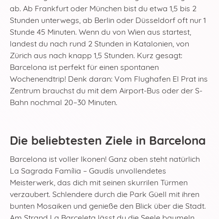
ab. Ab Frankfurt oder München bist du etwa 1,5 bis 2
Stunden unterwegs, ab Berlin oder Düsseldorf oft nur 1
Stunde 45 Minuten. Wenn du von Wien aus startest,
landest du nach rund 2 Stunden in Katalonien, von
Zürich aus nach knapp 1,5 Stunden. Kurz gesagt:
Barcelona ist perfekt für einen spontanen
Wochenendtrip! Denk daran: Vom Flughafen El Prat ins
Zentrum brauchst du mit dem Airport-Bus oder der S-
Bahn nochmal 20–30 Minuten.
Die beliebtesten Ziele in Barcelona
Barcelona ist voller Ikonen! Ganz oben steht natürlich
La Sagrada Família – Gaudís unvollendetes
Meisterwerk, das dich mit seinen skurrilen Türmen
verzaubert. Schlendere durch die Park Güell mit ihren
bunten Mosaiken und genieße den Blick über die Stadt.
Am Strand La Barceleta lässt du die Seele baumeln,