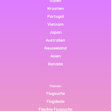
Italien
nglish)
Kroatien
(English)
Portugal
Vietnam
Emirates (English)
Japan
dom
Australien
Neuseeland
 (English)
Asien
os (Español)
Kanada
Themen:
ming soon)
Flugsuche
Flugdeals
ing soon)
Flexible Flugsuche