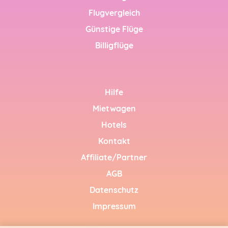
ng soon)
Flugvergleich
Günstige Flüge
ng soon)
Billigflüge
ng soon)
ing soon)
Hilfe
الإم (coming
Mietwagen
Hotels
 soon)
Kontakt
 soon)
Affiliate/Partner
AGB
 soon)
Datenschutz
 soon)
Impressum
ng soon)