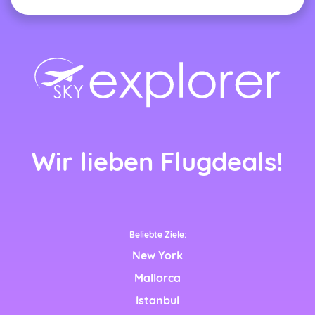
nçais)
Wir lieben Flugdeals!
nglish)
h)
Beliebte Ziele:
New York
Mallorca
h)
Istanbul