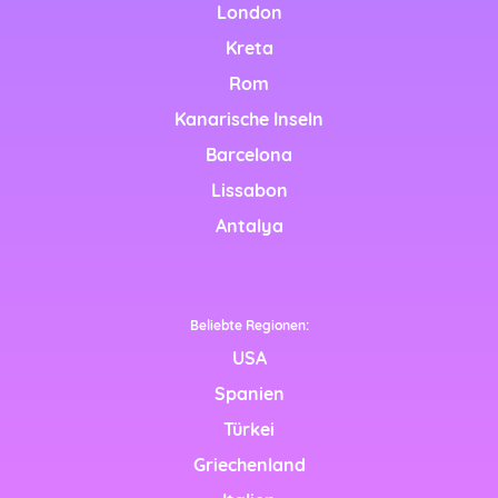
London
Kreta
glish)
Rom
Kanarische Inseln
Barcelona
Lissabon
d
Antalya
Beliebte Regionen:
USA
tsch)
Spanien
ais)
Türkei
Griechenland
liano)