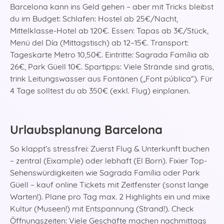
Barcelona kann ins Geld gehen – aber mit Tricks bleibst
du im Budget: Schlafen: Hostel ab 25€/Nacht,
Mittelklasse-Hotel ab 120€. Essen: Tapas ab 3€/Stück,
Menü del Día (Mittagstisch) ab 12–15€. Transport:
Tageskarte Metro 10,50€. Eintritte: Sagrada Família ab
26€, Park Güell 10€. Spartipps: Viele Strände sind gratis,
trink Leitungswasser aus Fontänen („Font pública“). Für
4 Tage solltest du ab 350€ (exkl. Flug) einplanen.
Urlaubsplanung Barcelona
So klappt’s stressfrei: Zuerst Flug & Unterkunft buchen
– zentral (Eixample) oder lebhaft (El Born). Fixier Top-
Sehenswürdigkeiten wie Sagrada Família oder Park
Güell – kauf online Tickets mit Zeitfenster (sonst lange
Warten!). Plane pro Tag max. 2 Highlights ein und mixe
Kultur (Museen!) mit Entspannung (Strand!). Check
Öffnungszeiten: Viele Geschäfte machen nachmittags