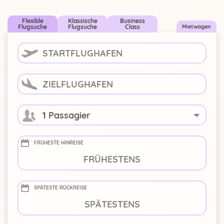
Flexible
Klassische
Business
Flugsuche
Flugsuche
Class
Mietwagen
1 Passagier
FRÜHESTE HINREISE
-
+
SPÄTESTE RÜCKREISE
-
+