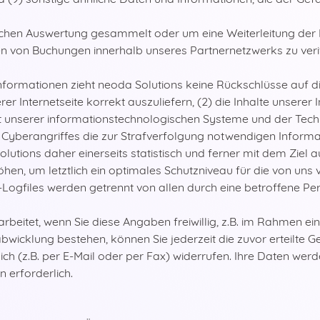
schen Auswertung gesammelt oder um eine Weiterleitung de
von Buchungen innerhalb unseres Partnernetzwerks zu verifiz
nformationen zieht neoda Solutions keine Rückschlüsse auf d
rer Internetseite korrekt auszuliefern, (2) die Inhalte unserer
it unserer informationstechnologischen Systeme und der Techn
 Cyberangriffes die zur Strafverfolgung notwendigen Inform
tions daher einerseits statistisch und ferner mit dem Ziel 
hen, um letztlich ein optimales Schutzniveau für die von un
r-Logfiles werden getrennt von allen durch eine betroffen
eitet, wenn Sie diese Angaben freiwillig, z.B. im Rahmen eine
cklung bestehen, können Sie jederzeit die zuvor erteilte G
ch (z.B. per E-Mail oder per Fax) widerrufen. Ihre Daten werde
n erforderlich.