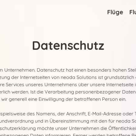
Flüge
Fl
Datenschutz
rem Unternehmen. Datenschutz hat einen besonders hohen Stel
utzung der Internetseiten von neoda Solutions ist grundsätz
re Services unseres Unternehmens über unsere Internetseite
ich werden. Ist die Verarbeitung personenbezogener Daten e
wir generell eine Einwilligung der betroffenen Person ein.
spielsweise des Namens, der Anschrift, E-Mail-Adresse oder
Deutschland
Grundverordnung und in Übereinstimmung mit den für neoda So
schutzerklärung möchte unser Unternehmen die Öffentlichkei
enbezogenen Daten informieren. Ferner werden betroffene Pe