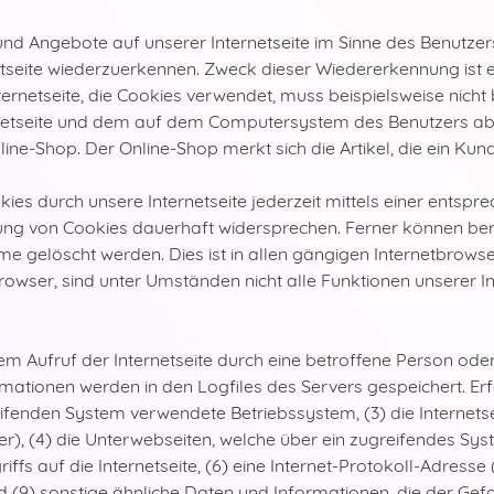
und Angebote auf unserer Internetseite im Sinne des Benutzer
netseite wiederzuerkennen. Zweck dieser Wiedererkennung ist
Internetseite, die Cookies verwendet, muss beispielsweise nicht
rnetseite und dem auf dem Computersystem des Benutzers ab
ine-Shop. Der Online-Shop merkt sich die Artikel, die ein Kun
ies durch unsere Internetseite jederzeit mittels einer entspr
ung von Cookies dauerhaft widersprechen. Ferner können bere
gelöscht werden. Dies ist in allen gängigen Internetbrowsern
owser, sind unter Umständen nicht alle Funktionen unserer Int
dem Aufruf der Internetseite durch eine betroffene Person ode
mationen werden in den Logfiles des Servers gespeichert. Er
fenden System verwendete Betriebssystem, (3) die Internetse
r), (4) die Unterwebseiten, welche über ein zugreifendes Sys
ffs auf die Internetseite, (6) eine Internet-Protokoll-Adresse 
 (9) sonstige ähnliche Daten und Informationen, die der Gef