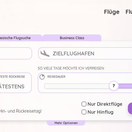
...
Suche ändern
Flüge
Fl
assische Flugsuche
Business Class
SO VIELE TAGE MÖCHTE ICH VERREISEN:
TESTE RÜCKREISE
REISEDAUER
7
Nur Direktflüge
Hin- und Rückreisetag!
Nur Hinflug
Deutschland
Mehr Optionen