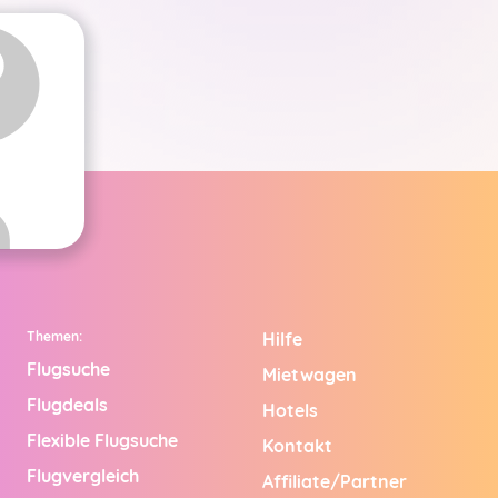
Themen:
Hilfe
Flugsuche
Mietwagen
Flugdeals
Hotels
Flexible Flugsuche
Kontakt
Flugvergleich
Affiliate/Partner