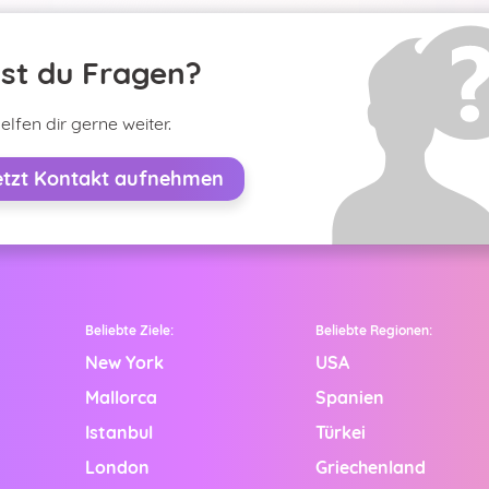
st du Fragen?
elfen dir gerne weiter.
etzt Kontakt aufnehmen
Beliebte Ziele:
Beliebte Regionen:
New York
USA
Mallorca
Spanien
Istanbul
Türkei
!
London
Griechenland