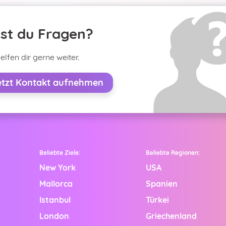
st du Fragen?
elfen dir gerne weiter.
etzt Kontakt aufnehmen
Beliebte Ziele:
Beliebte Regionen:
New York
USA
Mallorca
Spanien
Istanbul
Türkei
!
London
Griechenland