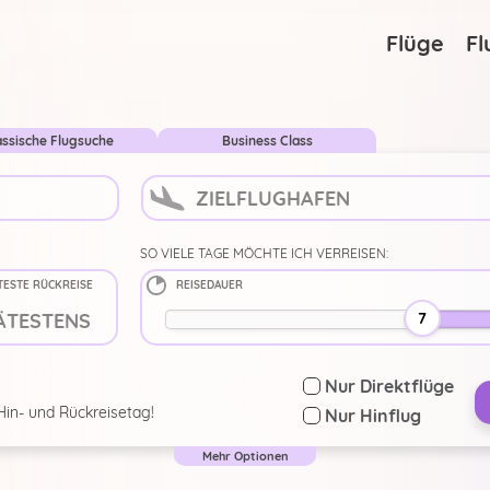
...
Suche ändern
Flüge
Fl
assische Flugsuche
Business Class
SO VIELE TAGE MÖCHTE ICH VERREISEN:
TESTE RÜCKREISE
REISEDAUER
7
Nur Direktflüge
Hin- und Rückreisetag!
Nur Hinflug
Deutschland
Mehr Optionen