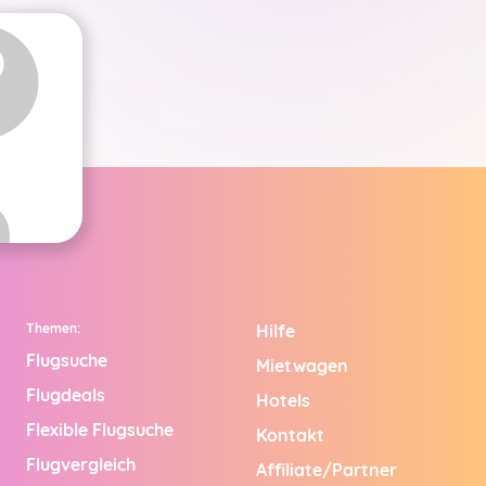
Themen:
Hilfe
Flugsuche
Mietwagen
Flugdeals
Hotels
Flexible Flugsuche
Kontakt
Flugvergleich
Affiliate/Partner