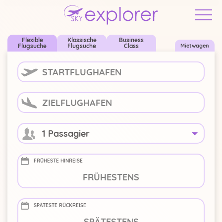
...
Suche ändern
Flexible
Klassische
Business
Flugsuche
Flugsuche
Class
Mietwagen
1 Passagier
FRÜHESTE HINREISE
-
+
Deutschland
SPÄTESTE RÜCKREISE
-
+