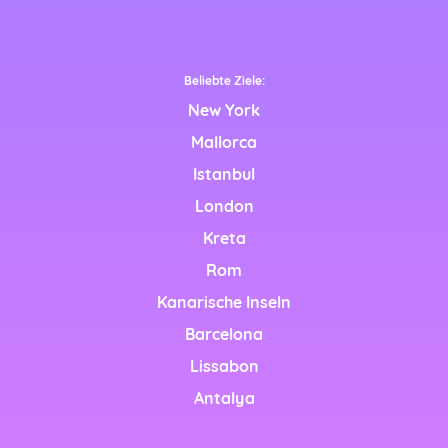
nglish)
h)
Beliebte Ziele:
New York
Mallorca
h)
Istanbul
London
Kreta
glish)
Rom
Kanarische Inseln
Barcelona
Lissabon
d
Antalya