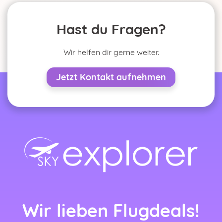
Hast du Fragen?
rlands)
Wir helfen dir gerne weiter.
ançais)
Jetzt Kontakt aufnehmen
nçais)
Wir lieben Flugdeals!