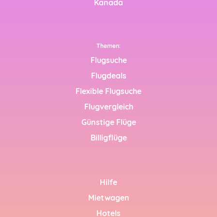
Kanada
Themen:
ming soon)
Flugsuche
ing soon)
Flugdeals
Flexible Flugsuche
ng soon)
Flugvergleich
ng soon)
Günstige Flüge
Billigflüge
ng soon)
ing soon)
Hilfe
الإم (coming
Mietwagen
 soon)
Hotels