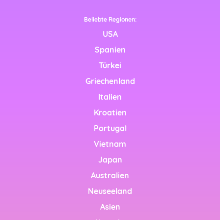
Beliebte Regionen:
USA
tsch)
Spanien
ais)
Türkei
liano)
Griechenland
Italien
nglish)
Kroatien
(English)
Portugal
Vietnam
Emirates (English)
Japan
dom
Australien
 (English)
Neuseeland
Asien
os (Español)